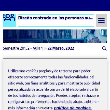
Logo Ágora
Diseño centrado en las personas aula 1
Saltar al contenido
Semestre 20152 - Aula 1
22 Marzo, 2022
22 Marzo, 2022
Utilizamos
cookies
propias y de terceros para poder
Proceso, métodos y espacio personal -AL
ofrecerte correctamente todas las funcionalidades del
Publicado por
expa
Publicado por
Anna León Bernal
sitio web, con fines analíticos y para mostrarte publicidad
Visibilidad:
Fecha de publicación
22 marzo, 2022 3:53 pm
en Proceso, métodos y espacio per
Pública
-
22 Mar 2022
-
comentario
personalizada de acuerdo con un perfil elaborado a partir
de tus hábitos de navegación. Puedes aceptar, rechazar o
configurar tus preferencias haciendo clic abajo, u obtener
más información en nuestra
política de cookies.