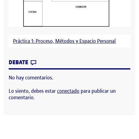
Práctica 1: Proceso, Métodos y Espacio Personal
CONTRIBUTION
0
EN PROCESO, MÉTODOS Y ESPACIO PERS
DEBATE
No hay comentarios.
Lo siento, debes estar
conectado
para publicar un
comentario.