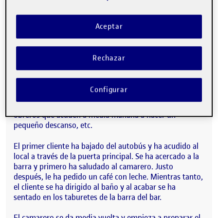
En esta práctica, he querido simular un hecho real como
es:
Aceptar
Una persona entra al bar, pide un café con leche, va al
baño y se va.
Rechazar
Esta actividad es una de las que más se suelen repetir
en el lugar, personas que entran a comer, a tomar algo o
simplemente a hacer un descanso y pedir un café, pasa
Configurar
por el baño y se va. Esta actividad la suelen realizar los
conductores de autobús que pasan por delante, los
obreros que acuden a media mañana a hacer un
pequeño descanso, etc.
El primer cliente ha bajado del autobús y ha acudido al
local a través de la puerta principal. Se ha acercado a la
barra y primero ha saludado al camarero. Justo
después, le ha pedido un café con leche. Mientras tanto,
el cliente se ha dirigido al baño y al acabar se ha
sentado en los taburetes de la barra del bar.
El camarero se da media vuelta y empieza a preparar el